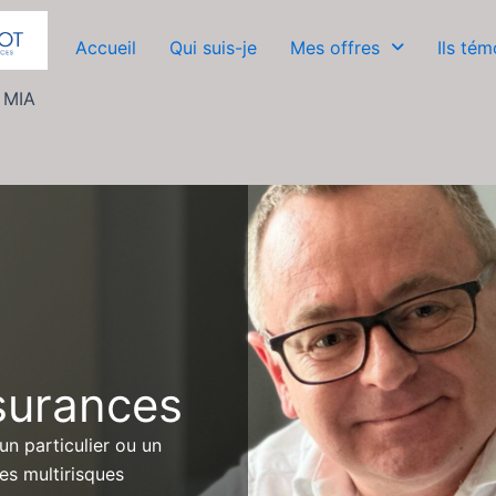
Accueil
Qui suis-je
Mes offres
Ils té
e MIA
surances
n particulier ou un
es multirisques